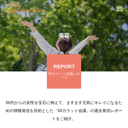
美容
REPORT
50カラット会議レポ
ート
50代からの女性を宝石に例えて、ますます元気にキレイになるた
めの情報発信を目的とした「50カラット会議」の過去発信レポー
トをご紹介。