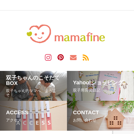
双子ちゃんのこそだて
Yahoo!ショッピング
BOX
双子用育児日記
双子ちゃんのママへ、ようこ
そ！
ACCESS
CONTACT
アクセス
お問い合わせ