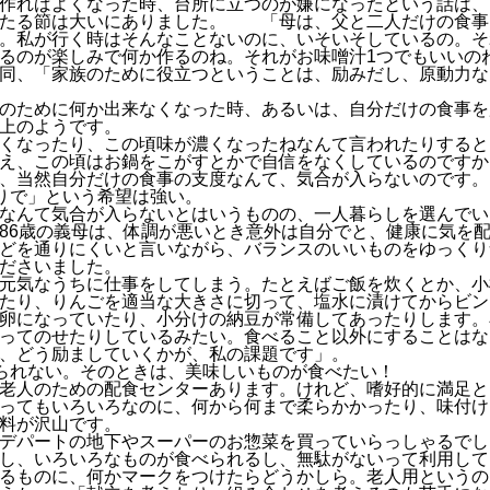
作ればよくなった時、台所に立つのが嫌になったという話は、
当たる節は大いにありました。 「母は、父と二人だけの食事
。私が行く時はそんなことないのに、いそいそしているの。そ
るのが楽しみで何か作るのね。それがお味噌汁1つでもいいの
同、「家族のために役立つということは、励みだし、原動力な
のために何か出来なくなった時、あるいは、自分だけの食事を
上のようです。
くなったり、この頃味が濃くなったねなんて言われたりすると
え、この頃はお鍋をこがすとかで自信をなくしているのですか
、当然自分だけの食事の支度なんて、気合が入らないのです。
りで」という希望は強い。
なんて気合が入らないとはいうものの、一人暮らしを選んでい
86歳の義母は、体調が悪いとき意外は自分でと、健康に気を
どを通りにくいと言いながら、バランスのいいものをゆっくり
ださいました。
元気なうちに仕事をしてしまう。たとえばご飯を炊くとか、小
たり、りんごを適当な大きさに切って、塩水に漬けてからビン
卵になっていたり、小分けの納豆が常備してあったりします。
ってのせたりしているみたい。食べること以外にすることはな
、どう励ましていくかが、私の課題です」。
られない。そのときは、美味しいものが食べたい！
老人のための配食センターあります。けれど、嗜好的に満足と
ってもいろいろなのに、何から何まで柔らかかったり、味付け
料が沢山です。
デパートの地下やスーパーのお惣菜を買っていらっしゃるでし
し、いろいろなものが食べられるし、無駄がないって利用して
るものに、何かマークをつけたらどうかしら。老人用というの