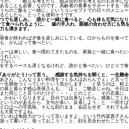
うか。 「献立を考えたり、組み合わせを考えるのも苦手にな
あることも必要」なのです。高齢者の食事をサポートする「街
うちのご飯をご一緒に」というコンセプトでの日々のメニュー
るとしたら、とっても便利そうです。
つでも楽しみ。 誰かと一緒に食べると、心も体も元気になり
て食べられるように、 歯の手入れ、眼鏡の合わせ方にも気
力も湧きます。
。
昼食が終われば夕食を楽しみにしている。口からものを食べて
も、がんばって食べたい。
。
ューは淋しい。食べ慣れてきたものを、家族と一緒に食べたい
うれしい。
でない。
をするペースも遅くなるけれど、誰かと食べたい。ひとりで食
ありがとう｣って言う。 感謝する気持ちを聞くと、一生懸命
あさん、こんなうまい料理をつくる人はおらんでぇ』と言って
一生懸命つくっていたという気がします」 と笑うのは、村上
の舅と暮らす植山美保さんも、「ほぅ、ご馳走じゃね。今日は
また同じこと言うのだけど・・・」とのこと。 その言葉に、
。かわいくなりますよ。自分では出来ないから、感激してくれ
というのがあるから、文句が多い。反省しよう」と、一同すば
と口はへの字気味。そんな顔のまま、会話もせず、それでもみ
も大変ですよね。
ていれば免疫力がつくって言いますよ」という竹内冨貴子さん
謝って書いて、張っておこう！」と、顔を見合わせたことでし