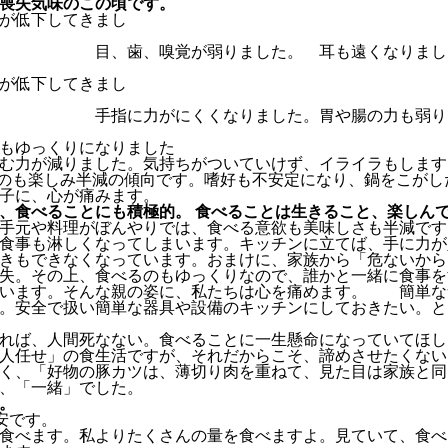
喪失気味のこの頃です。
が低下してきまし
た
が弱りました。 耳も遠くなりました。 
が低下してきまし
くくなりました。胃や腸の力も弱りました
もゆっくりになりました
む力が減りました。気持ちがついていけず、イライラもします
のも楽しみ半減の傾向です。嗜好も不安定になり、鍋をこがし
子に、心が痛みます。
、食べることにも積極的。 食べることは生きること、楽しん
手元や料理がぼんやりでは、食べる意欲も美味しさも半減です
食事も淋しくなってしまいます。キッチンに立てば、手に力が
きもできなくなっています。おまけに、家族から「危ないから
失。その上、食べるのもゆっくりなので、誰かと一緒に食事を
ています。そんな親の姿に、私たちは心を痛めます。 簡単な
。安全で扱い簡単な器具や設備のキッチンにしておきたい。と
れば、人間死なない。食べることに一生懸命になっていてほし
人任せ」の食生活ですが、それだからこそ、諦めさせたくない
く、「好物の豚カツは、薄切り肉を重ねて、見た目は家族と同
、「一緒」でした。
。
安です。
食べます。私よりたくさんの量を食べますよ。見ていて、食べ