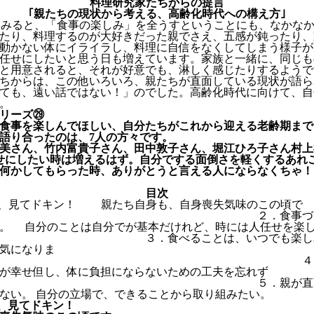
料理研究家たちからの提言
｢親たちの現状から考える、高齢化時代への構え方｣
てみると、「食事の楽しみ」を全うすということにも、なかな
たり、料理するのが大好きだった親でさえ、五感が鈍ったり、
動かない体にイライラし、料理に自信をなくしてしまう様子が
任せにしたいと思う日も増えています。家族と一緒に、同じも
と用意されると、それが好意でも、淋しく感じたりするようで
ちからは、この他いろいろ、親たちが直面している現状が語ら
ても、遠い話ではない！」のでした。高齢化時代に向けて、自
。
リーズ㉙
食事を楽しんでほしい、自分たちがこれから迎える老齢期まで
語り合ったのは、7人の方々です。
美さん、竹内富貴子さん、田中敦子さん、堀江ひろ子さん村上
せにしたい時は増えるはず。自分でする面倒さを軽くするあれ
何かしてもらった時、ありがとうと言える人にならなくちゃ！
目次
は、見てドキン！ 親たち自身も、自身喪失気味のこの頃で
２．食事づくりを人任せ
。 自分のことは自分でが基本だけれど、時には人任せを楽
食べることは、いつでも楽しみ。 
気になりま
 ４．好きな食べ物
が幸せ但し、体に負担にならないための工夫を忘れず
５．親が直面している現
ない。 自分の立場で、できることから取り組みたい。
は、見てドキン！