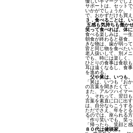
優しい手マークでしょ
サポートは、セットで
いかがでしょうか。「
で、おかずだけも買え
３．食べることは、い
五感も気持ちも働かせ
笑って食べれば、体に
食べる楽しみは、一生
朝食が終わると昼食、
きな物は、歯が弱って
皆と同じ物を食べたい
老人扱いして、別メニ
でも、時には楽しく、
ひとりの食事は食欲も
耳は遠くなるし、食事
を進める。
父や舅は、いつも、｢
「舅は、いつも『おか
の言葉を聞きたくて、
また、アルツハイマー
う。それって、翌日も
言葉を素直に口に出す
は、自分ならこうする
ただでさえ、年をとる
るのでは、座られる方
「作り笑いでも、笑っ
「帰ったら、笑顔と感
８０代は健啖家。