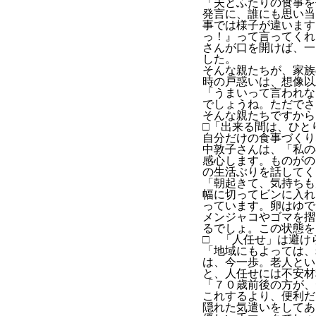
「夫とふたりの食事を
発言に、誰にも思い
事では様子が違います
っ！』って言ってくれ
さんが口を開けば、一
した。
そんな親たちが、家族
時の戸惑いは、想像以
「うまいって言われな
でしょうね。ただでさ
そんな親たちですから
□「出来る間は、ひと
自分だけの食事づくり
中敦子さんは、「私の
感心します。ものがの
の生活ぶりを話してく
「朝起きて、気持ちも
幅に切ってビンに入れ
っています。卵はゆで
メンジャコやゴマを摺
るでしょ。この状態を
□ 「人任せ」は避け
「地域にもよっては、
は、今一歩。老人とい
と、人任せには不安材
「７０歳前後の方が、
これするより、便利だ
隠れた気遣いをしてあ