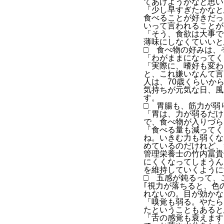
てあげようかなと思い
「少し早すぎたかなと
食べることが好きだっ
いって言われることが
「そう、食欲は大事で
薄味にしなくていいと
□ 食べ物の好みは、
「わがままになってく
「実際に、嗜好も変わ
と、これ嫌いなんて言
人は、70歳くらいか
気持ちが元気な日、風
す。
□ 胃腸も、筋力が弱
「胃は、力が弱るだけ
で、食べ物が入りづら
「食べる量も減ってく
ね。いきむ力も弱くな
めているのだけれど、
管理栄養士の竹内冨貴
にくくなってしまうん
を維持していくように
□ 五感が鈍るって、
｢視力が落ちると、色
れないの。目が効かな
「嗅覚も弱る。やたら
たということもあると
「舌の感覚も衰えます