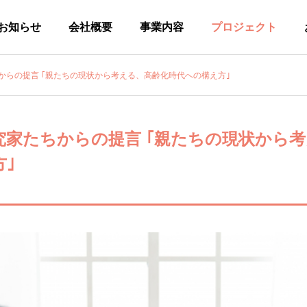
お知らせ
会社概要
事業内容
プロジェクト
からの提言 ｢親たちの現状から考える、高齢化時代への構え方｣
ACCESS
究家たちからの提言 ｢親たちの現状から
アクセス
｣