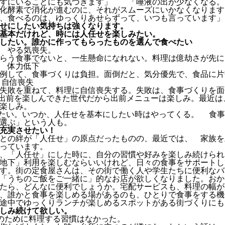
らずにいることにも気づきます」 「唾液の出が少なくなる。
化酵素で消化が進むのに、それがスムーズにいかなくなります
、食べるのは、ゆっくりあせらずって、いつも言っています」
せにしたい気持ちは強くなります。
基本だけれど、時には人任せを楽しみたい。
したい。誰かに作ってもらったものを選んで食べたい
 やる気喪失。
らう食事でないと、一生懸命になれない。料理は億劫さが先に
 体力低下
例して、食事づくりは負担。面倒だと、気分優先で、食品に片
 自信喪失
失敗を重ねて、料理に自信喪失する。失敗は、食事づくりを面
出前を楽しんできた世代だから出前メニューは楽しみ。最近は
楽しみ。
たい。いつか、人任せを基本にしたい時はやってくる。 食事
選ぶ」という人も。
充実させたい！
との絆が「人任せ」の原点だったものの、最近では、 家族を
っています。
、「人任せ」にした時に、自分の習慣や好みを楽しみ続けられ
地下」利用を楽しむならいいけれど、日々の食事をサポートし
す。街の定食屋さんは、その街で働く人や学生たちに便利なバ
「うちのご飯をご一緒に」的なお店が欲しくなりました。おか
たら、どんなに便利でしょうか。宅配サービスも、料理の幅が
、誰かと食事を楽しめる場があるのも、ひとりで食事をする機
途中でゆっくりランチが楽しめるスポットがある街づくりにも
しみ続けて欲しい。
のために料理する習慣はなかった。