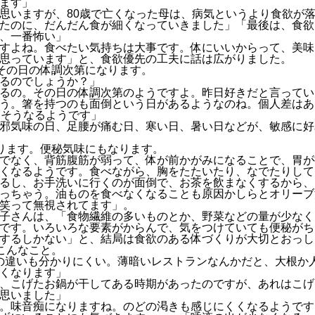
ます」
思いますが、80歳で亡くなった母は、病気というより食欲が
たのに、だんだん食が細くなっていきました」「最後は、食欲
、一番怖い」
すよね。食べたい気持ちは大事です。体にいいからって、美味
思っています」と、食欲優先の工夫に話は広がりました。
その日の体調次第になります。
るのでしょうか？」
るの。その日の体調次第のようですよ。昨日好きだと言ってい
う。箸を持つのも面倒という日があるようなのね。個人差はあ
らそうなるようです」
邪気味の日、足腰が痛む日、寒い日、暑い日などが、敏感に好
ります。便秘気味にもなります。
でなく、背筋腹筋が弱って、体が前かがみになることで、胃が
くなるようです。食べながら、胸をたたいたり、なでたりして
るし、お手洗いに行くのが面倒で、お茶を飲まなくするから、
っちゃう。油ものを食べなくなることも原因かしらとオリーブ
笑って無視されてます」。
子さんは、「食物繊維の多いものとか、野菜などの量が少なく
です。いろいろな要素がからんで、気をつけていても便秘がち
するしかない」と、結局は食欲のある体づくりが大切とおっし
こんなこと。
の違いも分かりにくい。薄暗いレストランなんかだと、大根か
くなります」
、こげたお鍋が干してある時期があったのですが、あれはこげ
思いました」
。味音痴になりますね。のどの渇きも感じにくくなるようです