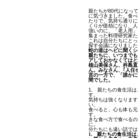
親たちが80代になっ
に気づきました。食べ
たりで、気持ち通りに
くりが億劫になり、人
強いのに、「老人用」
集まった料理研究家た
これは自分たちにとっ
探す会議になりました
蛇の道はヘビに聞くシ
親たちに、いつまでも
アしておかなくてはと
植山美保さん、杵島直
ん。みなさん、｢人任
言の一方で、「誰かに
間でした。
1. 親たちの食生活
す。 
気持ちは強くなります
い。 ３．
食べると、心も体も元
す。
きな食べ方で食べるの
に。 
分たちにも遠い話では
1. 親たちの食生活