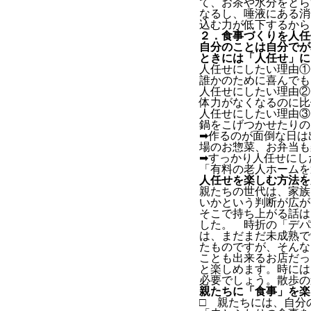
て、お茶や水分をと
なるし、唾液にある消
込む力が低下するから
２．食事づくりを人任
自分のことは自分でが
ときには「人任せ」に
人任せにしたい理由①
誰かのために喜んでも
人任せにしたい理由②
体力がなくなるのに比
人任せにしたい理由③
鍋をこげつかせたりの
➡作るのが面倒な日は
場のお惣菜、お弁当も
➡すっかり人任せにし
「有料の老人ホームを
人任せを楽しむ方法を
親たちの世代は、家族
いかという判断が広が
そこで持ち上がる話は
した。 時折の「デパ
は、まだまだ未成熟で
たものですが、そんな
ことも出来るお店だっ
と楽しめます。時には
必要でしょう。散歩の
親たちに「食事」を楽
□ 親たちには、自分