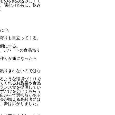
ものを飲み込みにくく
。噛む力と共に、飲み
。
たつ。
寄りも目立ってくる。
倒にする。
、デパートの食品売り
作りが嫌になったら
頼りきれないのではな
るような環境づくりで
てくれるお惣菜や食品
ランス食を提供してい
ずだけを分けてもらう
広がって選択肢がある
会が増える高齢者には
、夢は広がりました。