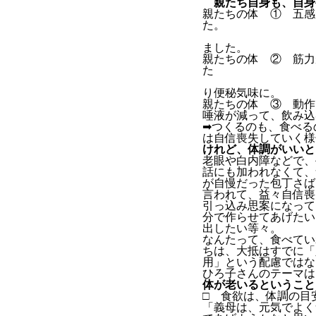
親たち自身も、自身
親たちの体 ① 五感
目、歯、嗅覚
ました。
親たちの体 ② 筋力
手指に力がに
り便秘気味に。
親たちの体 ③ 動作
唾液が減って、飲み込
➡つくるのも、食べる
は自信喪失していく様
けれど、体調がいいと
老眼や白内障などで、
話にも加われなくて、
が自慢だった包丁さば
言われて、益々自信喪
引っ込み思案になっ
分で作らせてあげたい
出したい等々。
なんたって、食べてい
ちは、大抵はすでに「
用」という配慮ではな
ひろ子さんのテーマは
体が老いるということ
□ 食欲は、体調の目
「義母は、元気でよく