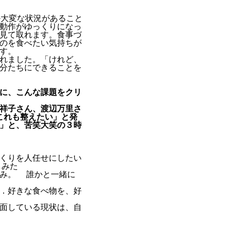
か大変な状況があること
動作がゆっくりになっ
見て取れます。食事づ
のを食べたい気持ちが
す。
れました。「けれど、
分たちにできることを
に、こんな課題をクリ
祥子さん、渡辺万里さ
これも整えたい」と発
」と、苦笑大笑の３時
にしたい
しみた
誰かと一緒に
を、好
状は、自