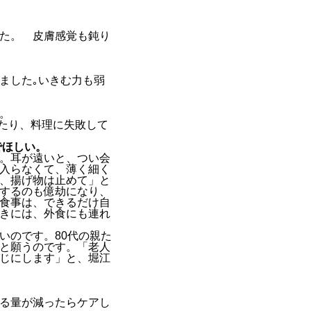
。
皮膚感覚も鈍り
た
｡いきむ力も弱
。
たり、料理に失敗して
でほしい。
。耳が遠いと、つい会
入らなくて、薄く細く
、揚げ物は止めて」と
するのも億劫になり、
食事は、できるだけ自
きには、外食にも連れ
いのです。80代の親た
と願うのです。「老人
じにします」と、堀江
る量が減ったらケアし