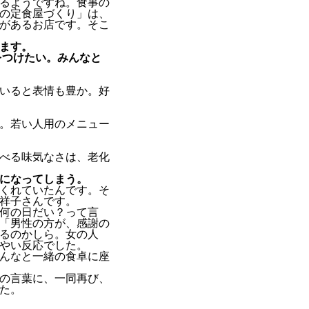
るようですね。食事の
の定食屋づくり」は、
があるお店です。そこ
ます。
をつけたい。みんなと
いると表情も豊か。好
。若い人用のメニュー
べる味気なさは、老化
になってしまう。
くれていたんです。そ
祥子さんです。
何の日だい？って言
「男性の方が、感謝の
るのかしら。女の人
やい反応でした。
んなと一緒の食卓に座
の言葉に、一同再び、
た。