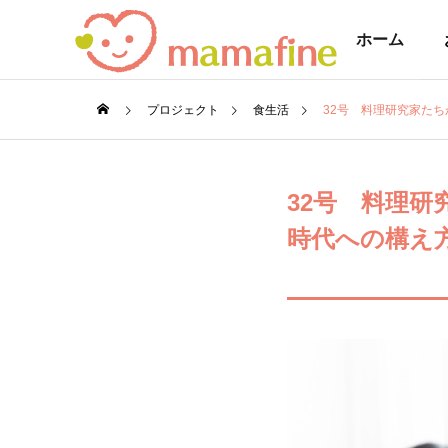
ホーム
プロジェクト
食生活
32号 料理研究家たち
COMPANY
COMPANY
32号 料理研
会社情報
会社概要
時代への構え方