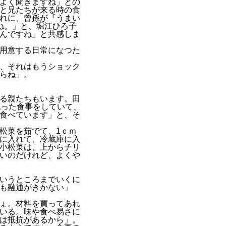
よく聞きますね」との
と兄たちが来る時の食
れに、曾孫が『うまい
ね。」と、堀江ひろ子
んですね」と共感しま
用意する日常になつた
、それはもうショック
らね」。
る親たちもいます。田
配った食事をしていて、
食べています」と、そ
松菜を茹でて、1ｃｍ
に入れて、冷蔵庫に入
小松菜は、上からチリ
いのだけれど、よくや
いうところまでいくに
も融通がきかない」
ょ。材料を買ってあれ
いる。味や食べ易さに
は抵抗があるから」。