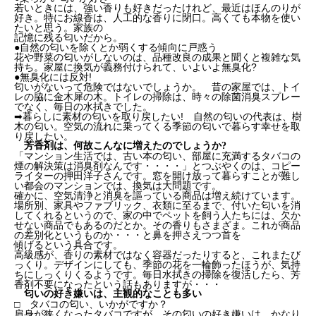
若いときには、強い香りも好きだったけれど、最近はほんのりが
好き。特にお線香は、人工的な香りに閉口。高くても本物を使い
たいと思う。家族の
記憶に残る匂いだから。
●自然の匂いを除くとか弱くする傾向に戸惑う
花や野菜の匂いがしないのは、品種改良の成果と聞くと複雑な気
持ち。家屋に換気が義務付けられて、いよいよ無臭化?
●無臭化には反対!
匂いがないって危険ではないでしょうか。 昔の家屋では、トイ
レの脇に金木犀の木。トイレの掃除は、時々の除菌消臭スプレー
でなく、毎日の水拭きでした。
➡暮らしに素材の匂いを取り戻したい! 自然の匂いの代表は、樹
木の匂い。空気の流れに乗ってくる季節の匂いで暮らす幸せを取
り戻したい。
芳香剤は、何故こんなに増えたのでしょうか?
「マンション生活では、古い本の匂い、部屋に充満するタバコの
煙の解決策は消臭剤なんです・・・・」とつぶやくのは、コピー
ライターの押田洋子さんです。窓を開け放って暮らすことが難し
い都会のマンションでは、換気は大問題です。
確かに、空気清浄と消臭を謳っている商品は増え続けています。
場所別、家具やファブリック、衣類に至るまで、付いた匂いを消
してくれるというので、家の中でペットを飼う人たちには、欠か
せない商品でもあるのだとか。その香りもさまざま。これが商品
の差別化というものか・・・と鼻を押さえつつ首を
傾げるという具合です。
高級感が、香りの素材ではなく容器だったりすると、これまたび
っくり。デザインにしても、季節の花を一輪飾ったほうが、気持
ちにしっくりくるようです。毎日水拭きの掃除を復活したら、芳
香剤不要になったという話もありますが・・・
匂いの好き嫌いは、主観的なことも多い
□ タバコの匂い、いかがですか？
肩身が狭くなったタバコですが、その匂いの好き嫌いは、かなり