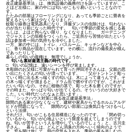
改正建築基準法」は、換気設備の義務付けを謳っていますが、こ
とほど左様に、家の中には匂いがこもり易いということなので
す。
たたみの部屋はフローリングになり、あっても季節ごとに畳表を
変えるという家は少なくなりました。
蚊取り線香は電気器具になり、洋服ダンスの虫除けは、匂わない
のが当たり前になった時代です。 匂いで季節の変化を感じる暮
らしは、よほど拘らない限り、なくなりました。 ガーデニング
でジャスミンの垣根をつくったら、ご近所から苦情が出たという
話は参加者一同の気持ちを冷やしました。
一方、家の中には、トイレ、バスルーム、キッチンなどを中心
に、香り商品が混在しています。その横に、流行の備長炭が積ん
であったりして。
暮らしの匂いの復権は、無理でしょうか。
匂いも素材厳選主義の時代です。
□ 匂いの記憶は、遠いシーンを呼び覚まします。
木彫師のお父様に可愛がられて育った押田洋子さんは、父親の思
い出にたくさんの匂いが漂っています。 「父がトントンと彫っ
ていく時に出る木っ端くずの匂いは、木によって違うんです。そ
の木っ端くずが溜まると、ドラム缶で燃やすのですが、これがま
たいい匂いなの。それに植物の茎で、彫った木を磨くのですが、
その時また、やっぱり匂いが出てくるの。そういうのが大好きで
した。いい時代だったなぁと思います」。
□ 「シックハウス対策に係る改正建築基準法」
隙間のある家が少なくなって、建材や家具からでるホルムアルデ
ヒドが問題になって、 隙間のない部屋には換気口をつけるべし
という法律。
それだけ、匂いがこもる住居構造になったのです。 「閉め切っ
ているから、匂いが心地よいという限度を超えてしまうのです
ね。匂いが苦手という人を増やしているのでしょう」と、古川圭
子さん。 暮らしは、どんどん消臭の方向へいく傾向のようで
す。窓を開け放して、朝の空気を入れる、季節の風を楽しむの