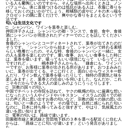
いる人も鬱陶しいのですから、そんな場所へ出向くときは、ノン
パフューム。体に直接つけるのは抵抗がある人は、衣服に香りを
移しておくのはいかがでしょう。柑橘類の皮やヒノキの木っ端を
クロゼットの隅に置くだけで、爽やかな香りをまとえるという寸
法です。
匂いは生活文化です
□ シャンパン、ワインを葉巻と楽しむ。
押田洋子さんは、シャンパンの都・ランスで、食前、食中、食後
酒にシャンパンが用意されたディナーでのことを話してください
ました。
食後のシャンパンとコーディネートされて、葉巻が出てきたのだ
そうです。「シャンパンから始まって、シャンパンで終わる素晴
らしい晩餐だったの。そんな時、食後のシャンパンと一緒に、女
の人も葉巻を楽しむのです。重い食事、おいしい食事をした時に
は、葉巻を吸います。吸ってもいい環境になって いるってこと
ですけれど」。 嶋本静子さんからも、「鎌倉にも、ワインバ
ーですが、お客様に葉巻が出される所があります。おつまみみた
いに、葉巻が出てくる。そこに行くと、面白いからウィスキー飲
んだり、ワイン飲んで葉巻を吸ったりして、独特の雰囲気と味を
楽しみます」と、葉巻との出会いを伺いました。なんだか、これ
こそ今だからできる大人の楽しみのようにうっとりします。
□ 宗教の国々の匂い。
中国でチベットの寺院を訪ねて、ヤクの蝋燭の匂いに厳粛な想い
になったという人やインドやパキスタン、イスラムの国々での祈
りの声と共に思い出すお香の匂いなど、宗教の国々の旅の思い出
は、匂いと一体のようです。その場では、自然に感じられた匂い
なのに、日本に持ち帰ってみると強すぎて、やはり、気候風土の
違いを思い知ります。
□ 電車の匂いは、路線で違います。
田園都市線と東武線と営団地下鉄の３本を選べる駅近くに住む人
からは、「路線ごとに匂いが違います」という発言がありまし
た。