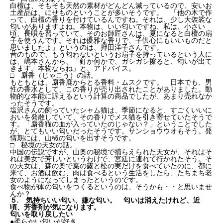
白檀は、そもそも天然の素材がどんどん減っているので、安いお
土産品は、にせものということが多いそうです。 「他の木で作
って、白檀の香りを付けているんですね。それは、少し大袈裟な
匂いがありますよね。本物は、いい匂いですね、私は、小さい
頃、長唄を習っていて、そのお師匠さんは、夏になると白檀の扇
子を使うんです。それは優雅な香りで、子供心にもいいものだと
思いましたよ」というのは、押田洋子さんです。
昔のもので、もう匂わないというお扇子を持っているという人に
は、嶋本さんから、「釘か何かで、ガシガシ擦ると、匂いが出て
きます。本物ならね」と、アドバイス。
□ 麝香（じゃこう）の話。
もともとは、麝香鹿からとる香料・ムスクです。 日本でも、男
性の香水として、この香りが売り出されたことがありました。動
物的な本能に訴えるという計算の商品でしたが、あまり売れなか
ったそうです。
塩沢さんの飼っていたシャム猫は、季節になると、すごくいいに
おいを発散していて、その香りでメス猫を引き寄せていたそうで
す。「麝香猫の血が入っていたのじゃない？」ということでした
が、とてもいい匂いだったそうです。サンショウウオもそう。発
情期には、山椒の匂いを出すそうです。
□ 秘境の天女の話。
中国の伝説ですが、山奥の秘境で捕らえられた天女が、それはそ
れは美女で芳しいというわけで、宮廷に連れて行かれたそう。そ
の天女は、森の奥で葉の露と松の実だけを食べていたのに、都に
来て、お酒は飲む、肉は食べるという生活をしたら、たちまち老
女のようになってしまったというのです。
食べ物が体の匂いをつくるというのは、そうかも・・と思いませ
んか？
５. 気持ちいい匂い、嫌な匂い。 匂いは消えたけれど、近
頃、芳香剤が気になります。
匂いを取り戻したい
●柔らかい匂いが好き