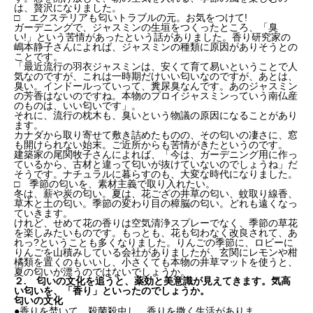
は、贅沢になりました。
□ エクステリアも匂いトラブルの元。お気をつけて!
ガーデニングで、ジャスミンの生垣をつくったところ、「臭
い!」という苦情があったという話がありました。香り研究家の
嶋本静子さんによれば、ジャスミンの種類に原因がありそうとの
ことです。
「最近流行の羽衣ジャスミンは、安くて育て易いということで人
気なのですが、これは一時期だけいい匂いなのですが、あとは、
臭い。インドールっていって、糞尿臭なんです。あのジャスミン
の芳香はないのですね。本物のプロイジャスミンっていう南仏産
のものは、いい匂いです」。
それに、流行の枕木も、臭いという物議の原因になることがあり
ます。
カナダから取り寄せて敷き詰めたものの、その匂いの凄さに、窓
も開けられない始末。ご近所からも苦情がきたというのです。
建築家の尾関牧子さんによれば、「今は、ガーデニング用に作っ
ているから、古材と違って匂いが抜けていないのでしょうね」だ
そうです。ナチュラルに暮らすのも、大変な時代になりました。
□ 季節の匂いを、素材主義で取り入れたい。
冬は、薪や炭の匂い。夏は、花ござの井草の匂い、蚊取り線香、
草木と土の匂い。季節の変わり目の樟脳の匂い。どれも遠くなっ
ていきます。
けれど、せめて花の香りは空気清浄スプレーでなく、季節の草花
を楽しみたいものです。もっとも、花も匂わなく改良されて、あ
れっ?ということも多くなりました。りんごの季節に、ロビーに
りんごを山積みしている会社がありましたが、玄関にレモンや柑
橘類を置くのもいいし、小さくても本物の井草マットを使うと、
夏の匂いが漂うのではないでしょうか。
２. 匂いの文化を追うと、薬効と美意識が見えてきます。気高
い匂いを、「香り」といったのでしょうか。
匂いの文化
●香りを焚いて、殺菌殺虫し、香りを撒く生活がありま