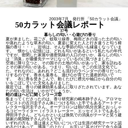
2003年7月 発行所 「50カラット会議」
50カラット会議レポート
37号
暮らしの匂い・心遊びの香り
夏が来ました。花ござ、蚊取り線香、梅雨どきの湿った土の匂い
や蒸れたような草木の匂い、夏姿に変えた人と行き違うと匂う樟
脳の香り・・・。近頃は、そんな季節の匂いも縁遠くなっていま
す。 懐かしい記憶には、どれも匂いがあるという私たちの年代
ですが、密閉した家屋や過密気味の人口のせいか、暮らしの匂い
は「消臭」が最優先テーマになっているのに気づきました。
空港に降り立つと、その国その土地の匂いがあって、家を訪ねる
とその家の匂いがある。つまり、匂いは、そこの生活文化でし
た。それなのに、あれれ？どこも流行のラベンダーの香りだった
りするのです。香水も葉巻も、遊び心が育てた遺産的匂いで
す。 衣に香を焚きこんで、動くたびに襟元や袖口から自分の匂
いをこぼしていた文化もありました。
最近では、香りの健康効果も盛んに取りざたされています。あな
たの匂い生活は、いかがでしょうか。
蛇の道はヘビに聞くシリーズ㊲
集まってくださったのは、香り研究家の嶋本静子さん、アロマセ
ラピストの古川圭子さん体につける匂い上手でもあるアートディ
レクター塩沢圭子さん、オーデコロンは朝の気分次第とおっしゃ
るコピーライター（イラストレーター、エッセイストでもある）
押田洋子さん、どちらかといえば換気での消臭がテーマと笑う建
築家の尾関牧子さんの５人です。
いずれの方も、道は違えど匂いについては生涯の研究テーマと認
めるだけあって、博識この上なく、お互いに耳そばだて合う会議