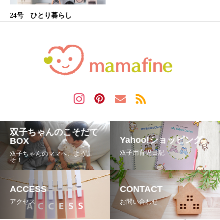
24号 ひとり暮らし
双子ちゃんのこそだて
Yahoo!ショッピング
BOX
双子用育児日記
双子ちゃんのママへ、ようこ
そ！
ACCESS
CONTACT
アクセス
お問い合わせ