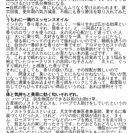
につけるだけで気分爽快になる。
➡自然の香りなら、体にも心にもムリなく受け止められます。疲
労回復、更年期の気力減退、不眠にも香り療法を取り入れてみた
い。
うちわに一滴のエッセンスオイル
インドの「香り屋さん」よろしく、一振りすれば広がる効果とい
う方法には、 「それ、簡単そう!」と、一同喜びました。
香りのロウソクを使うのは、火の元が心配だしと迷っていた人
は、大いに乗り気。大好きな香りを一滴、ティッシュにたらし
て、寝る前にベッドのまわりで振ればいいのです。睡眠を誘うの
は、自分の一番好きな香りが一番ですが、アロマセラピストの古
川圭子さんによれば、「ラバンサラ」が効果的だそうです。
これは、マダガスカルにしか育たない木の葉っぱです。 何し
ろ、これまで眠れない上に、夜中に何度も目覚めてしまう悩みを
抱えていたジャーナリストの吉田いち子さんが、「久々に、ぐっ
すり眠れた!」と感激した香りです。
それにしましても、香りの扱い方は、その按配が難しいので
す。 間違えば、臭いということにもなりかねないし、匂いが気
になって却って気持ちを不安定にしてしまうこともあります。目
的別に適量を染み込ませた香り紙をパックしてあって、都度取り
出してひらひらすればいい商品というのは、あれば便利そうで
す。
体と気持ちと美容に効く匂いそれぞれ。
□ ハーブは、抗生物質ができる以前のお助け草。
占星術のノストラダムスも、ハーブで人助けをしていたというの
は、嶋本静子さんです。
「ノストラダムスといえば、天文学者兼医者兼薬師。要するに毒
薬づくりだった人。けれど、パリの街に疫病が流行ると、タイ
ム、ローズマリー、セージなどのハーブを抱えて辻々を走り回っ
て、貧乏な人の家に行ったそうです。ただおどろおどろしいだけ
の人じゃなくて、偉いんだって思いました」。 僧院がハーブ畑
を持っていたというのは、疫病の流行対策でもあったのでした。