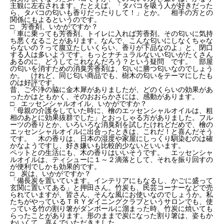
主観に左右されます。たとえば、「タバコを吸う人が好きだった
ら、タバコの匂いも香りだったりして！」とか。 相手の方との
関係にもよるというのです。
□ 芳香剤、いかがですか？
「車に乗っても芳香剤、トイレに入れば芳香剤。その匂いに気持
ち悪くなることがあります。なんで、こんな匂いにしなくちゃな
らないの？って腹立たしいくらい、香りが下品なのよ」と、閉口
する人は多いようです。もっとナチュラルないい匂いがたくさん
あるのに、どうしてこれなんだろう？という疑問 です。 部屋
の匂いを消すための消臭芳香剤は、匂いに勝つ匂いなのでしょう
か。 けれど、同じ匂い商品でも、樹木の匂いをテーマにしたも
のは好評です。
昔、ご不浄の脇に金木犀がありましたが、どのくらいの効果があ
ったかはともかく、そのおおらかさには、感動があります。
□ エッセンシャルオイル、いかがですか？
「母親の介護をしていた時に、檜のエッセンシャルオイルは、粗
相のあとに効果抜群でした」とおっしゃる方がありました。フル
ーツの香りとか、いろいろな消臭剤を試したけれどだめで、檜の
エッセンシャルオイルに出合ったときは、これだ！と喜んだそう
です。 木の香りは、日本の湿度や家屋にしっくり馴染むのは確
かなようですし、好き嫌いも比較的少ないといいます。
ペットとの生活にも、木の香りはいいそうです。 エッセンシャ
ルオイルは、ティシューに１～２滴落として、それを振り回すの
が便利でしかも効果的です。
□ 炭は、いかがですか？
「備長炭を置いています。インテリアにもなるし、かごに盛って
玄関に置いてある」と押田さん。竹炭も、民芸コーナーなどで売
られていますが、皆さん、そんな風にお使いなのでしょうか。私
たちがやっているＴＲＹダイニングクラブというサロンでも、使
っている竹の割り箸がダンボールに溜まった時、竹炭に焼いても
らったことがあります。形のままで炭になった割り箸は、姿もか
わいくて、喜んでいただきました。