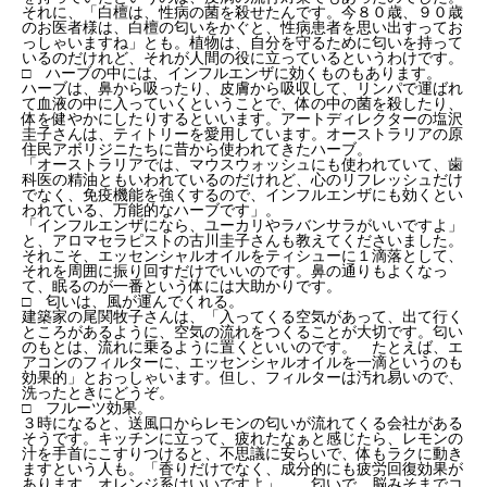
それに、「白檀は、性病の菌を殺せたんです。今８０歳、９０歳
のお医者様は、白檀の匂いをかぐと、性病患者を思い出すってお
っしゃいますね」とも。植物は、自分を守るために匂いを持って
いるのだけれど、それが人間の役に立っているというわけです。
□ ハーブの中には、インフルエンザに効くものもあります。
ハーブは、鼻から吸ったり、皮膚から吸収して、リンパで運ばれ
て血液の中に入っていくということで、体の中の菌を殺したり、
体を健やかにしたりするといいます。アートディレクターの塩沢
圭子さんは、ティトリーを愛用しています。オーストラリアの原
住民アボリジニたちに昔から使われてきたハーブ。
「オーストラリアでは、マウスウォッシュにも使われていて、歯
科医の精油ともいわれているのだけれど、心のリフレッシュだけ
でなく、免疫機能を強くするので、インフルエンザにも効くとい
われている、万能的なハーブです」。
「インフルエンザになら、ユーカリやラバンサラがいいですよ」
と、アロマセラピストの古川圭子さんも教えてくださいました。
それこそ、エッセンシャルオイルをティシューに１滴落として、
それを周囲に振り回すだけでいいのです。鼻の通りもよくなっ
て、眠るのが一番という体には大助かりです。
□ 匂いは、風が運んでくれる。
建築家の尾関牧子さんは、「入ってくる空気があって、出て行く
ところがあるように、空気の流れをつくることが大切です。匂い
のもとは、流れに乗るように置くといいのです。 たとえば、エ
アコンのフィルターに、エッセンシャルオイルを一滴というのも
効果的」とおっしゃいます。但し、フィルターは汚れ易いので、
洗ったときにどうぞ。
□ フルーツ効果。
３時になると、送風口からレモンの匂いが流れてくる会社がある
そうです。キッチンに立って、疲れたなぁと感じたら、レモンの
汁を手首にこすりつけると、不思議に安らいで、体もラクに動き
ますという人も。「香りだけでなく、成分的にも疲労回復効果が
あります。オレンジ系はいいですよ」。 匂いで、脳みそまでコ