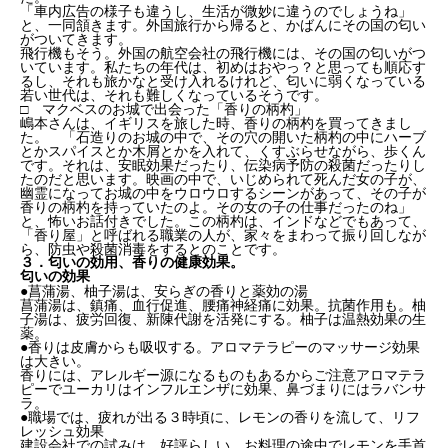
「車内広告の様子も違うし、生活が微妙に違うのでしょうね」
と、一同頷きます。外国旅行から帰ると、かばんにその国の匂い
がついてきます。
飛行機もそう。外国の航空会社の飛行機には、その国の匂いがつ
いています。私たちの年代は、初めはおやっ？と思っても順応す
るし、それも旅かなと受け入れるけれど、匂いに弱くなっている
若い世代は、それも難しくなっているそうです。
□ マクベスのお城で出会った「香りの柄杓」
嶋本さんは、イギリスを旅した時、香りの柄杓を買ってきまし
た。 「石造りのお城の中で、その穴の開いた柄杓の中にハーブ
とかスパイスとか木屑とかを入れて、くすぶらせながら、歩くん
です。それは、安眠効果だったり、伝染病予防の殺菌だったりし
たのだと思います。映画の中で、いじめられて死んだ女の子が、
幽霊になってお城の中をウロウロするシーンがあって、その子が
香りの柄杓を持っていたのよ。その女の子の仕事だったのね」
と、怖いお話付きでした。この柄杓は、インドなどでもあって、
「香り屋」と呼ばれる職業の人が、家々をまわって振り回しなが
ら、防虫や殺菌消毒をするとのことです。
３．匂いの効用、香りの健康効果。
匂いの効果
●菖蒲湯、柚子湯は、安らぎの香りと薬効の湯
菖蒲湯は、鎮痛、血行促進、腰痛神経痛に効果。抗菌作用も。柚
子湯は、疲労回復、新陳代謝を活発にする。柚子は温熱効果の生
薬。
●香りは皮膚からも吸収する。アロマテラピーのマッサージ効果
は大きい。
香りには、アレルギー源になるものもあるからご注意アロマテラ
ピーでユーカリはインフルエンザに効果、鼻づまりにはラバンサ
ラ。
●職場では、疲れが出る３時頃に、レモンの香りを流して、リフ
レッシュ効果
建設会社での試みは、好評らしい。お料理の途中でレモンを手首