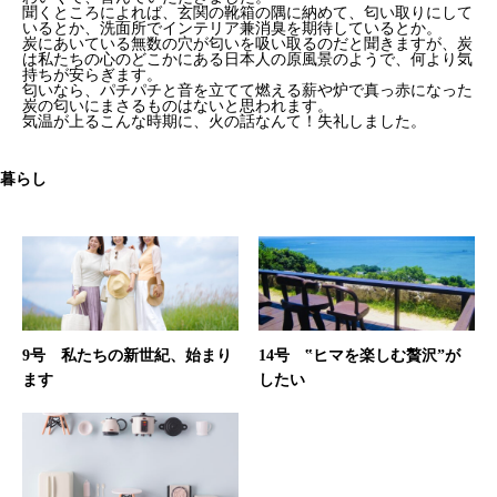
聞くところによれば、玄関の靴箱の隅に納めて、匂い取りにして
いるとか、洗面所でインテリア兼消臭を期待しているとか。
炭にあいている無数の穴が匂いを吸い取るのだと聞きますが、炭
は私たちの心のどこかにある日本人の原風景のようで、何より気
持ちが安らぎます。
匂いなら、パチパチと音を立てて燃える薪や炉で真っ赤になった
炭の匂いにまさるものはないと思われます。
気温が上るこんな時期に、火の話なんて！失礼しました。
暮らし
9号 私たちの新世紀、始まり
14号 ‟ヒマを楽しむ贅沢”が
ます
したい