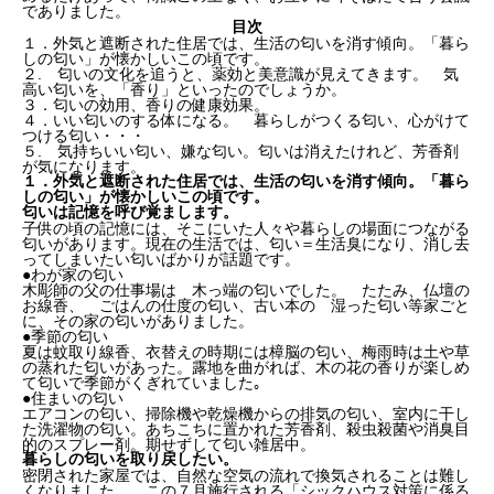
でありました。
目次
１．外気と遮断された住居では、生活の匂いを消す傾向。「暮ら
しの匂い」が懐かしいこの頃です。
２. 匂いの文化を追うと、薬効と美意識が見えてきます。 気
高い匂いを、「香り」といったのでしょうか。
３．匂いの効用、香りの健康効果。
４．いい匂いのする体になる。 暮らしがつくる匂い、心がけて
つける匂い・・・
５. 気持ちいい匂い、嫌な匂い。匂いは消えたけれど、芳香剤
が気になります。
１．外気と遮断された住居では、生活の匂いを消す傾向。「暮ら
しの匂い」が懐かしいこの頃です。
匂いは記憶を呼び覚まします。
子供の頃の記憶には、そこにいた人々や暮らしの場面につながる
匂いがあります。現在の生活では、匂い＝生活臭になり、消し去
ってしまいたい匂いばかりが話題です。
●わが家の匂い
木彫師の父の仕事場は 木っ端の匂いでした。 たたみ、仏壇の
お線香、 ごはんの仕度の匂い、古い本の 湿った匂い等家ごと
に、その家の匂いがありました。
●季節の匂い
夏は蚊取り線香、衣替えの時期には樟脳の匂い、梅雨時は土や草
の蒸れた匂いがあった。露地を曲がれば、木の花の香りが楽しめ
て匂いで季節がくぎれていました｡
●住まいの匂い
エアコンの匂い、掃除機や乾燥機からの排気の匂い、室内に干し
た洗濯物の匂い。あちこちに置かれた芳香剤、殺虫殺菌や消臭目
的のスプレー剤。期せずして匂い雑居中。
暮らしの匂いを取り戻したい。
密閉された家屋では、自然な空気の流れで換気されることは難し
くなりました。 この７月施行される「シックハウス対策に係る