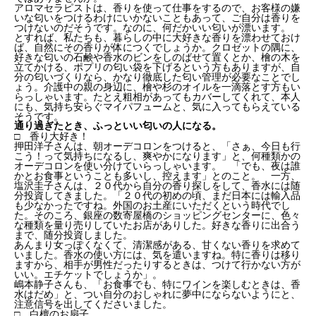
アロマセラピストは、香りを使って仕事をするので、お客様の嫌
いな匂いをつけるわけにいかないこともあって、ご自分は香りを
つけないのだそうです。なのに、何だかいい匂いが漂います。
とすれば、私たちも、暮らしの中に大好きな香りを漂わせておけ
ば、自然にその香りが体につくでしょうか。クロゼットの隅に、
好きな匂いの石鹸や香水のビンをしのばせて置くとか、檜の木を
立てかける、ポプリの匂い袋を下げるという方もありますが、自
分の匂いづくりなら、かなり徹底した匂い管理が必要なことでし
ょう。介護中の親の身辺に、檜や杉のオイルを一滴落とす方もい
らっしゃいます。たとえ粗相があってもカバーしてくれて、本人
にも、気持ち安らぐマイパフュームと、気に入ってもらえている
そうです。
通り過ぎたとき、ふっといい匂いの人になる。
□ 香り大好き！
押田洋子さんは、朝オーデコロンをつけると、「さぁ、今日も行
こう！って気持ちになるし、爽やかになります」と、何種類かの
オーデコロンを使い分けていらっしゃいます。 「でも、夜は誰
かとお食事ということも多いし、控えます」とのこと。 一方、
塩沢圭子さんは、２０代から自分の香り探しをして、香水には随
分投資してきました。「２０代の初めの頃、まだ日本には輸入品
も少なかったですね。外国のお土産にいただくという時代でし
た。そのころ、銀座の数寄屋橋のショッピングセンターに、色々
な種類を量り売りしていたお店がありした。好きな香りに出合う
まで、随分投資しました。
あんまり女っぽくなくて、清潔感がある、甘くない香りを求めて
いました。香水の使い方には、気を遣いますね。特に香りは移り
ますから、相手が男性だったりするときは、つけて行かない方が
いい。エチケットでしょうか」。
嶋本静子さんも、「お食事でも、特にワインを楽しむときは、香
水はだめ」と、つい自分のおしゃれに夢中にならないようにと、
注意信号を出してくださいました。
□ 白檀のお扇子。