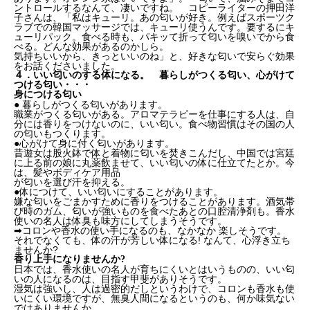
ントロールするなんて、凄いですね。 コピーライターの押田洋
子さんは、「私はキューリ。あの匂いが好き。例えばスポーツク
ラブでの韓国マッサージでは、キューリ使うんです。要するにキ
ューリパック。食べる時も、パキッて折って匂いを嗅いでから食
べる。どんな効果があるのかしら。
気持ちいいから、きっといいのね」と、好きな匂いで安らぐ効果
をお話くださいました。
４．いい匂いのする体になる。 暮らしがつくる匂い、心がけて
つける匂い・・・
身につける匂い
● 暮らしがつくる匂いがあります。
職業がつくる匂いがある。アロマテラピーを仕事にする人は、自
分には香りをつけないのに、いい匂い。食べ物習慣はその国の人
の匂いもつくります。
●心がけて身に付く匂いがあります。
昔遊女は股火鉢で体と着物に匂いを焚きこんだし、中国では宮廷
に上る前の娘に丸薬飲ませて、いい匂いの体に仕立てたとか。今
は、髪やボディケア用品
が匂いを選び汗を抑える。
●体につけて、いい匂いにすることがあります。
嫌な匂いをごまかすために香りをつけることがあります。酒気帯
び時のガム、匂いが強いものを食べたあとの口腔清浄剤も。香水
使いの名人は体臭も味方にしてしまうそうです。
➡コロンや香水の使い手になるのも、なかなか 楽しそうです。
それでなくても、体の汗が芳しい体になる! なんて、心浮き立ち
ませんか?
香り上手になりませんか?
日本では、香水使いの名人が育ちにくいとはいうものの、いい匂
いの人になるのは、目指す甲斐がありそうです。
湿気は強いし、人は過密的だしというわけで、コロンも香水も使
いにくい環境ですが、無臭人間になるというのも、何か味気ない
ではありませんか。