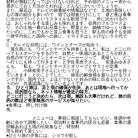
材料が無駄になってはいけないけれど、予め宿のメニュー表から
選択しておく方法がとれれば、どんなにかいいでしょうか。
また、最近は、テレビの旅番組や情報誌などで、土地の美味しい
もの屋の紹介も多いので、宿では朝食だけにして、昼と夜は食事
に出かけていくというスタイルも歓迎です。 外に出かけるの
は、おしゃれをする楽しみも味わえます。会席のフルコースよ
り、その土地一番のお豆腐とか、野菜とか、鍋物でゆっくり食べ
たいのに、これでもかと並ぶ食事を思うと、駅も街の様子も全国
一律平均化した国内への旅に、イマイチはしゃげない５０代で
す。
□ キレイな自然には、ワインとチーズが似合う。
「屋久島にも、ワインとチーズを持参しました。私は、どこに行
ってもスポーツをするので、自然と一体感のあるところが好き。
自然の中でのワインとチーズとソーセージって、美味しい。どこ
へ行くにも持って行きます」と宇佐美恵子さん。 安達みゆきさ
んも、「私も、ワインとチーズとオリーブとサラミが定番
よ」。 小林裕美子さんにいたっては、「小さいクーラーを持っ
ていきます」とのことでした。 旅先の解放感を盛り上げるワイ
ンですが、国内では、よほどでないと好みの味に出会えないとい
うのが、共通認識になっているようです。
５. ひとり旅は、足と宿の確保が先決、あとは現地へ行ってか
ら。目的型なら、ネット情報が最近の味方。
どこに行こうと決めたら、次は宿。施設も大事だけれど、旅の目
的の数ほど有形無形のサービスが知りたい。
●食事は、押し付け御
免。
メニューは、事前に相談してもらいたい。体調や年
齢に合せて調整したい。宿泊料と食事代の区分も必要。食事の選
択幅あれば土地の伝統食など、特別料
理も頼めて楽しい。
●ひとり旅の夕食には、ショウが欲し