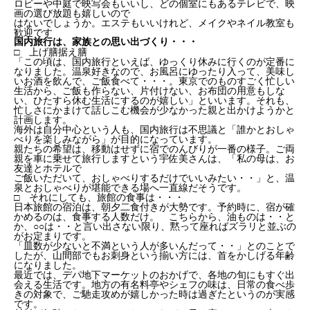
ロビーや中庭で映写会もいいし、どの個室にもあるテレビで、映
画の選び放題も嬉しいので
はないでしょうか。エステもいいけれど、メイクやネイル教室も
歓迎です
国内旅行は、家族との思い出づくり・・・
□ 上げ膳据え膳
「この頃は、国内旅行といえば、ゆっくり休みに行くのが定番に
なりました。温泉好きなので、お風呂にゆったり入って、美味し
いお酒を飲んで、ご飯食べて・・・。東京でのものすごく忙しい
生活から、ご飯も作らない、片付けない、お布団の用意もしな
い、ひたすら休む生活にするのが嬉しい」といいます。それも、
忙しさにかまけて話しこむ機会が少なかった親と出かけようかと
計画します。
海外は自分中心という人も、国内旅行は不思議と「誰かとおしゃ
べりを楽しみながら」が目的になっています。
親たちの希望は、移動はせずに宿でのんびりが一番の様子。ご両
親を車に乗せて旅行しますという宇佐美さんは、「私の母は、お
友達とホテルで
ご飯いただいて、おしゃべりするだけでいいみたい・・」と、温
泉とおしゃべりが堪能できる場へ一直線だそうです。
□ それにしても、旅館の食事は・・・
日本旅館の宿泊は、朝夕二食付きが大勢です。予約時に、宿が確
かめるのは、食事する人数だけ。 こちらから、油ものは・・と
か、○○は・・と言い出さない限り、黙って座ればズラリと並ぶの
がお定まりです。
「皿数が少ないと不満という人が多いんだって・・」とのことで
したが、山間部でもお刺身という揃い方には、首をかしげる年齢
になりました。
最近では、デパ地下マーケットのおかげで、各地の旬にもすぐ出
会える生活です。地方の有名料亭やシェフの味は、日常の食べ歩
きの対象で、ご馳走攻めが嬉しかった時は過ぎたというのが実感
です。