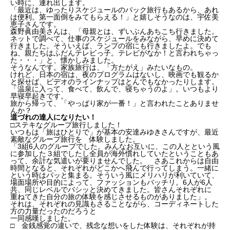
い時に、連れ出します。
「最近は、ゆったりスケジュールのパック旅行もあるから、あれ
は便利。第一面倒をみてもらえる！」と嬉しそうなのは、宇佐美
恵子さんです。
森野眞由美さんは、「母親とは、ずいぶんあちこち行きました。
ネットで調べて、仕事のスケジュールをみながら、早めに決めて
行きました。そういえば、ランプの宿にも行きましたよ。でも
ね、親たちはふだんテレビっ子。テレビがなか！と言われちゃっ
た・・・」と、懐かしみました。
そうなんです。家族旅行は、「方たがえ」みたいなもの。
けれど、日本の宿は、夜のプログラムはないし、映画でも観るか
と探せば、ビデオのラインナップはとんでもなかったりします。
「温泉に入って、食べて、飲んで、寝ちゃうのよ」。いつもより
早寝早起きです。
旅から帰って、「やっぱり家が一番！」と言われたことありませ
んか？
道づれの達人になりたい！
□ステキなグループ旅行しました！
いつもは「旅はひとりで」が基本の安達みゆきさんですが、最近
素敵なグループ旅行を 体験しました。
「3組6人のグループでした。みんなお互いに、この人とという風
に参加した３組でしたし全員が海外慣れしていたということもあ
って、余計な気遣いが要りませんでした。 さあこれからは自由
時間となると、それぞれがどこかへ飛んで行ってしまう。一緒に
という時はパッと集まる。そういう風にメリハリが利いていて、
場面場所や目的によって、ファッションもバッチリ。6人が6人
共、同じレベルでバシッと決めてきました。皆さんそれぞれに
重ねてきた自分の旅の体験を感じさせるものがありました」。
それは、それぞれの見識もさることながら、コーディネートした
方の力量だったのだろうと
一同感嘆しました。
□ 金銭感覚の違いで、残念な想いをした体験は、それぞれが持