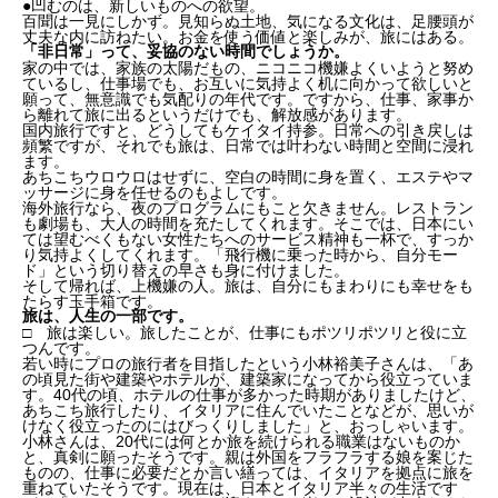
●凹むのは、新しいものへの欲望。
百聞は一見にしかず。見知らぬ土地、気になる文化は、足腰頭が
丈夫な内に訪ねたい。お金を使う価値と楽しみが、旅にはある。
「非日常」って、妥協のない時間でしょうか。
家の中では、家族の太陽だもの、ニコニコ機嫌よくいようと努め
ているし、仕事場でも、お互いに気持よく机に向かって欲しいと
願って、無意識でも気配りの年代です。ですから、仕事、家事か
ら離れて旅に出るというだけでも、解放感があります。
国内旅行ですと、どうしてもケイタイ持参。日常への引き戻しは
頻繁ですが、それでも旅は、日常では叶わない時間と空間に浸れ
ます。
あちこちウロウロはせずに、空白の時間に身を置く、エステやマ
ッサージに身を任せるのもよしです。
海外旅行なら、夜のプログラムにもこと欠きません。レストラン
も劇場も、大人の時間を充たしてくれます。そこでは、日本にい
ては望むべくもない女性たちへのサービス精神も一杯で、すっか
り気持よくしてくれます。「飛行機に乗った時から、自分モー
ド」という切り替えの早さも身に付けました。
そして帰れば、上機嫌の人。旅は、自分にもまわりにも幸せをも
たらす玉手箱です。
旅は、人生の一部です。
□ 旅は楽しい。旅したことが、仕事にもポツリポツリと役に立
つんです。
若い時にプロの旅行者を目指したという小林裕美子さんは、「あ
の頃見た街や建築やホテルが、建築家になってから役立っていま
す。40代の頃、ホテルの仕事が多かった時期がありましたけど、
あちこち旅行したり、イタリアに住んでいたことなどが、思いが
けなく役立ったのにはびっくりしました」と、おっしゃいます。
小林さんは、20代には何とか旅を続けられる職業はないものか
と、真剣に願ったそうです。親は外国をフラフラする娘を案じた
ものの、仕事に必要だとか言い繕っては、イタリアを拠点に旅を
重ねていたそうです。現在は、日本とイタリア半々の生活です