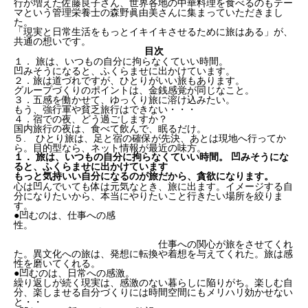
行が増えた佐藤良子さん、世界各地の中華料理を食べるのもテー
マという管理栄養士の森野眞由美さんに集まっていただきまし
た。
「現実と日常生活をもっとイキイキさせるために旅はある」が、
共通の想いです。
目次
１． 旅は、いつもの自分に拘らなくていい時間。
凹みそうになると、ふくらませに出かけています。
２．旅は道づれですが、ひとりがいい旅もあります。
グループづくりのポイントは、金銭感覚が同じなこと。
３．五感を働かせて、ゆっくり旅に溶け込みたい。
もう、強行軍や貧乏旅行はできない・・・
４．宿での夜、どう過ごしますか？
国内旅行の夜は、食べて飲んで、眠るだけ。
５. ひとり旅は、足と宿の確保が先決、あとは現地へ行ってか
ら。目的型なら、ネット情報が最近の味方。
１． 旅は、いつもの自分に拘らなくていい時間。 凹みそうにな
ると、ふくらませに出かけています
もっと気持いい自分になるのが旅だから、貪欲になります。
心は凹んでいても体は元気なとき、旅に出ます。イメージする自
分になりたいから、本当にやりたいこと行きたい場所を絞りま
す。
●凹むのは、仕事への感
性。
仕事への関心が旅をさせてくれ
た。異文化への旅は、発想に転換や着想を与えてくれた。旅は感
性を磨いてくれる。
●凹むのは、日常への感激。
繰り返しが続く現実は、感激のない暮らしに陥りがち。楽しむ自
分、楽しませる自分づくりには時間空間にもメリハリ効かせない
と・・