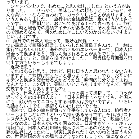
っています。
「シャンパン1つで、もめたこと思い出しました」という方があ
りました。 「せっかく、美味しいもの頼もうとしていると、そ
んな高い・・なんて言われて、ガックリしたことがあります」と
いう方もありました。 旅行中の金銭感覚は、近いほうがよさそ
うです。 「面倒だと、おごってあげる！って言っちゃう。旅行
には、時と場合での必須アイテムがあるのに、それを高いのなん
ので諦めるなんて、何のためにそこにいるのか分らないですよ」
というわけです。
□ 海外での日本人同士って、微妙な関係・・・
つい最近まで画廊を経営していらした佐藤良子さんは、「一緒に
旅行ではないけれど、海外のホテルのエレベーターで、日本人に
出会って挨拶すると、知らん顔されることがあるでしょ。あれ、
戸惑います」と、話題を投げかけました。一種異様な雰囲気を思
い出す方もいらっしゃるでしょう。
「近親憎悪？」
「それはあると思う。けれど、同じ日本人と思われたくない方も
いますよ。ご挨拶は控えたいと思うような・・。でも、お互いに
キチンと挨拶を交わせる人かどうかは、瞬間的に分りますよね。
なんとなく、この辺で、美味しいところあります？なんて、情報
交換することもありますもの」
「あっ、日本人だと思って、ニコッと笑って挨拶して、ニコッが
返ってくるのは中国人よ」 「日本人同士じゃなくても、外国人
にも、顔が合ってニコッとする日本人は少ないですよ。 いろい
ろ話さないまでも、挨拶くらいはしたいですね」
「海外で、日本の旗を背負って仕事をしている人には、旅行者と
いっしょにしないで！という気持があるそうです。それだけスト
レスが大きいのでしょうね」 「海外に行く時って、映画の1シ
ーンなのよ。日本人がいちゃ困るのよ。日常すぎて・・」ホテル
情報には、日本人の利用率が提示されているのだとか。 やっと
夢の世界に入ったのに、現実に戻されたくないのねとは言うもの
の、世界諸国の方々の場合はどうなのでしょうか。気になるとこ