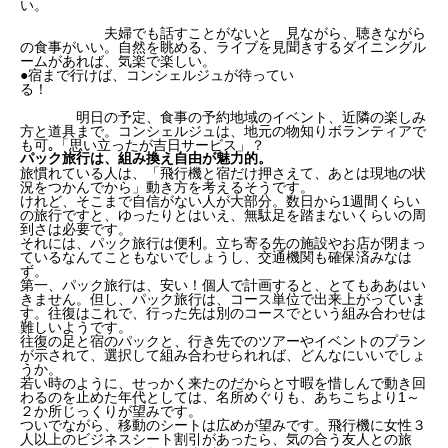
い。
夫婦でも話すことがないと 見ながら、聴きながら
の食事がいい。自然を眺める、ライブを見聞きするダイニングル
ームがあれば、気楽で楽しい。
●宿まで行けば、コンシェルジュが待ってい
る！
明日の予定、食事の予約地域のイベント、近隣の楽しみ
方と道具まで。コンシェルジュは、地元の物知りボランティアで
も可｡「思い立ったが吉日サービス」？
パック旅行は、組み換え自由が魅力的。
旅慣れている人は、「飛行機と宿だけ押さえて、あとは現地の状
況をつかんでから」動き方を考えるそうです。
けれど、そこまで自信がない人が大部分。数日から1週間くらい
の旅行ですと、ゆったりとはいえ、無駄足を踏まないくらいの周
到さは必要です。
それには、パック旅行は便利。立ち寄る先の施設やお店が閉まっ
ているなんてこともないでしょうし、交通機関も確保済みなは
ず。
第一、パック旅行は、安い！個人で計画すると、とてもああはい
きません。但し、パック旅行は、コース単位で出来上がっていま
す。往復はこれで、行った先は別のコースでという組み合わせは
難しいようです。
往復の足と宿のパックと、行き先でのツアーやイベントのプラン
が示されて、選択して組み合わせられれば、どんなにいいでしょ
うか。
若い時のように、せっかく来たのだからと寸暇を惜しんで動き回
わるのを止めた年代としては、名所めぐりも、あちこちより1～
２か所じっくりが望みです。
ついでながら、移動のシートは広めが望みです。飛行機に女性３
人以上のビジネスシート割引があったら、気の合う友人との旅