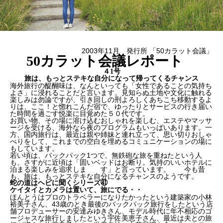
2003年11月 発行所 「50カラット会議」
50カラット会議レポート
４1号
旅は、もっとステキな自分になって帰ってくるチャンス
海外旅行の醍醐味は、なんといっても「女性であることの気持ち
よさ」に浸れることだと言います。見知らぬ土地や文化に触れる
楽しみは勿論ですが、引き回しの刑よろしくあちこち移動するよ
りは、ここ！と惚れこんだ宿で、ゆったりとサービスの行き届い
た時間を過ごす悦楽に目覚めた５０代です。
お買い物、その場に溶け込むおしゃれを楽しむ、エステやマッサ
ージを受ける、海外なら夜のプログラムもいっぱいあります。一
方、国内旅行は、最近は親や姉妹と連れ立って、思い切りおしゃ
べりをして、これまでの空白を埋めるコミュニケーションの場に
もしています。
若い頃は、バックパック1つで、無鉄砲な旅を重ねたという人
も、さすがに近頃は「固いベッドはお断り。気持のいいホテルに
泊まる楽しみを追求しま す」と言っています。 今も昔
も、旅は、もっとステキな自分になるチャンスのようです。
蛇の道はヘビに聞くシリーズ㊶
ケイタイとカメラは置いて、旅にでる・・
ほんとうはプロのトラベラーになりたかったという建築家の小林
裕美子さん、43歳のとき最後のバックパック旅行をしたという店
舗プロデューサーの安達みゆきさん、モデル時代に年不相応のゴ
ージャスな旅行しましたという宇佐美恵子さん、最近は夫との旅