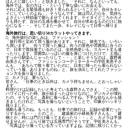
ほんとに嬉しい！」と頷きました。「それに、なんといっても、
海外では、女の方は・・という丁寧な扱いに出会える。
それに応える緊張感も好き！見られるということが、自分をキレ
イにしていくのよね」。そうなんです。旅は凹んだ心を、気持ち
よさという特効薬で膨らませてくれます。ケイタイどころかカメ
ラも持たず、自分の五感を働かせて、自分が求めるものだけに熱
心になる・・。そしてまた一歩、キレイになって日常へ帰りま
す。
海外旅行は、思い切り50カラットやってきます。
□ 海外旅行の楽しみは、ファッション！
「旅行用と定めて買う服があります。それに、旅先でも、いろい
ろ買います。 向うで買った服は、向うの景色や雰囲気に合うの
で、日本で普段着ているのとは、全然色使いも、スカート丈も違
ったりします。雰囲気いっぱいの服を身につけただけで、土地に
すっかり馴染んじゃったりして・・」と楽しそうなのは、森野眞
由美さんです。 ファッションコーディネーターの宇佐美恵子さ
んも、「あちらで散々着ていたのに、日本に帰ったら着られない
っていう服、ありますものね」と、旅を演出してくれたファッシ
ョン力を振り返りました。
□ カメラは、要らない。
皆さん、「仕事のとき以外は、カメラ持ちません」とおっしゃい
ます。
料理だけは記録したいと考えている森野さんでさえ、「この間、
ハワイに行った時、旅が始まったばかりなのに、デジカメが壊れ
たの。そうなると、真剣に食べるんですね。下手な絵なんかも描
きましたけれど、写真を撮らないということで、印象がハッキリ
残りました。
感動も違うのね。もっとも、仕事での旅行は、記録が必要だった
りするから・・」とのこと。 建築家の小林裕美子さんも、「建
物とか、時には門だけ撮ってまわったり・・」と、カメラは手放
せませんが、ぶらり旅では五感専門だそうです。宇佐美さんも、
「写真ばかり撮っている方っていますよね。記憶に残りにくかっ