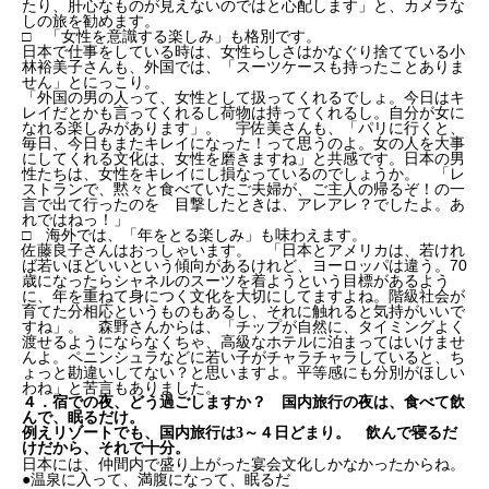
たり、肝心なものが見えないのではと心配します」と、カメラな
しの旅を勧めます。
□ 「女性を意識する楽しみ」も格別です。
日本で仕事をしている時は、女性らしさはかなぐり捨てている小
林裕美子さんも、外国では、「スーツケースも持ったことありま
せん」とにっこり。
「外国の男の人って、女性として扱ってくれるでしょ。今日はキ
レイだとかも言ってくれるし荷物は持ってくれるし。自分が女に
なれる楽しみがあります」。 宇佐美さんも、「パリに行くと、
毎日、今日もまたキレイになった！って思うのよ。女の人を大事
にしてくれる文化は、女性を磨きますね」と共感です。日本の男
性たちは、女性をキレイにし損なっているのでしょうか。 「レ
ストランで、黙々と食べていたご夫婦が、ご主人の帰るぞ！の一
言で出て行ったのを 目撃したときは、アレアレ？でしたよ。あ
れではねっ！」
□ 海外では、「年をとる楽しみ」も味わえます。
佐藤良子さんはおっしゃいます。 「日本とアメリカは、若けれ
ば若いほどいいという傾向があるけれど、ヨーロッパは違う。70
歳になったらシャネルのスーツを着ようという目標があるよう
に、年を重ねて身につく文化を大切にしてますよね。階級社会が
育てた分相応というものもあるし、それに触れると気持がいいで
すね」。 森野さんからは、「チップが自然に、タイミングよく
渡せるようにならなくちゃ、高級なホテルに泊まってはいけませ
んよ。ペニンシュラなどに若い子がチャラチャラしていると、ち
ょっと勘違いしてない？と思いますよ。平等感にも分別がほしい
わね」と苦言もありました。
４．宿での夜、どう過ごしますか？ 国内旅行の夜は、食べて飲
んで、眠るだけ。
例えリゾートでも、国内旅行は3～４日どまり。 飲んで寝るだ
けだから、それで十分。
日本には、仲間内で盛り上がった宴会文化しかなかったからね。
●温泉に入って、満腹になって、眠るだ