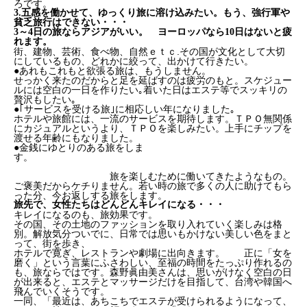
ろです。
3.五感を働かせて、ゆっくり旅に溶け込みたい。もう、強行軍や
貧乏旅行はできない・・・
3～4日の旅ならアジアがいい。 ヨーロッパなら10日はないと疲
れます。
街、建物、芸術、食べ物、自然ｅｔｃ.その国が文化として大切
にしているもの、どれかに絞って、出かけて行きたい。
●あれもこれもと欲張る旅は、もうしません。
せっかく来たのだからと足を延ばすのは疲労のもと。スケジュー
ルには空白の一日を作りたい｡着いた日はエステ等でスッキリの
贅沢もしたい｡
●｢サービスを受ける旅｣に相応しい年になりました｡
ホテルや旅館には、一流のサービスを期待します。ＴＰＯ無関係
にカジュアルというより、ＴＰＯを楽しみたい。上手にチップを
渡せる年齢にもなりました。
●金銭にゆとりのある旅をしま
す。
旅を楽しむために働いてきたようなもの。
ご褒美だからケチりません。若い時の旅で多くの人に助けてもら
った分、今お返しする旅をします。
旅先で、女性たちはどんどんキレイになる・・・
キレイになるのも、旅効果です。
その国、その土地のファッションを取り入れていく楽しみは格
別。解放気分ついでに、日常では思いもかけない美しい色をまと
って、街を歩き、
ホテルで寛ぎ、レストランや劇場に出向きます。 正に「女を
磨く」という言葉にふさわしい、至福の時間をたっぷり作れるの
も、旅ならではです。森野眞由美さんは、思いがけなく空白の日
が出来ると、エステとマッサージだけを目指して、台湾や韓国へ
飛んでいくそうです。
一同、「最近は、あちこちでエステが受けられるようになって、