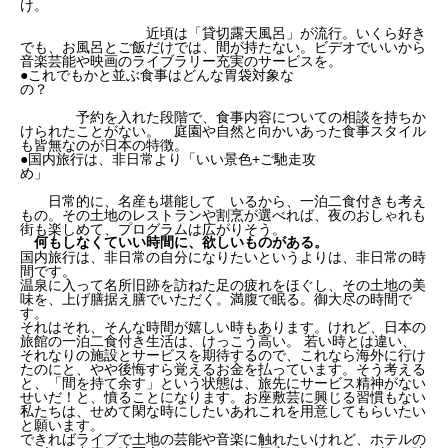
け。
近頃は「貸切露天風呂」が流行。いくら好き
でも、お風呂とご飯だけでは、間が持たない。ビデオでいいから
音楽芸能や映画のライブラリー充実のサービスを。
●これでもかと並ぶ食事はどんな胃袋対象な
の？
予約を入れた段階で、食事内容についての相談を持ちか
けられたことがない。 庭園や自然と向かいあった食事スタイル
も皆無なのが日本の特徴。
●国内旅行は、非日常より「いい景色+ご馳走攻
め」
日常的に、名産も堪能して いるから、一泊二食付きも考え
もの。その土地のレストランや割烹が選べれば、夜のおしゃれも
街も楽しめて、プログラムは広がりそう。
何もしなくていい時間に、欲しいものがある。
国内旅行は、非日常の自分になりたいというよりは、非日常の時
間です。
温泉に入って名所旧跡を訪ねた足の疲れをほぐし、その土地の美
味を、上げ膳据え膳でいただく。満腹で眠る。御大尽の時間で
す。
それはそれ、そんな時間が嬉しい時もあります。けれど、日本の
旅館の一泊二食付き生活は、けっこう高い。 若い時とは違い、
それなりの施設とサービスを期待するので、これなら海外に行け
たのにと、やや後悔すら覚えるお金を払っています。そう考える
と、「間を持て余す」という状態は、旅先にサービス精神がない
せいだ！と、憤ることになります。お座敷芸に興じる習慣もない
私たちは、せめて閑な時にしたいあれこれを用意してもらいたい
と願います。
できればライブで土地の芸能や音楽に触れたいけれど、ホテルの