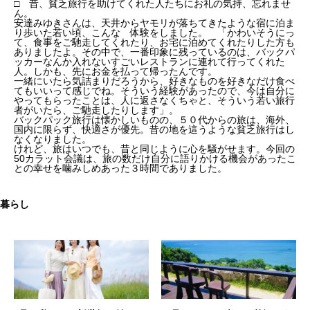
□ 昔、貧乏旅行を助けてくれた人たちにお礼の気持、忘れませ
ん。
安達みゆきさんは、天井からヤモリが落ちてきたような宿に泊ま
り歩いた若い頃、こんな 体験をしました。 「かわいそうにっ
て、食事をご馳走してくれたり、お宅に泊めてくれたりした方も
ありましたよ。その中で、一番印象に残っているのは、バックパ
ッカーなんか入れないすごいレストランに連れて行ってくれた
人。しかも、先にお金を払って帰ったんです。
一緒にいたら気詰まりだろうから、好きなものを好きなだけ食べ
てもいいって感じでね。そういう経験があったので、今は自分に
やってもらったことは、人に返さなくちゃと、そういう若い旅行
者がいたら、ご馳走したりします」。
バックパック旅行は懐かしいものの、５０代からの旅は、海外、
国内に限らず、快適さが優先。昔の地を這うような貧乏旅行はし
なくなりました。
けれど、旅はいつでも、昔と同じように心を騒がせます。今回の
50カラット会議は、旅の数だけ自分に語りかける機会があったこ
との幸せを噛みしめあった３時間でありました。
暮らし