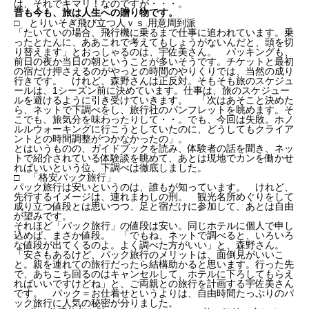
は、それでキマリ！なのですが・・・。
昔も今も、旅は人生への贈り物です。
□ とりいそぎ飛び立つ人ｖｓ.用意周到派
「たいていの場合、飛行機に乗るまで仕事に追われています。乗
ったとたんに、ああこれで考えてもしょうがないんだと、頭を切
り替えます」とおっしゃるのは、宇佐美さん。 パッキングも、
前日の夜か当日の朝ということが多いそうです。チケットと最初
の宿だけ押さえるのがやっとの時間のやりくりでは、当然の成り
行きです。 けれど、森野さんは正反対。そもそも旅のスケジュ
ールは、1シーズン前に決めています。仕事は、旅のスケジュー
ルを避けるように引き受けていきます。 「次はあそこと決めた
ら、ネットで下調べをし、旅行社のパンフレットを眺めます。そ
こでも、旅気分を味わったりして・・。でも、今回は失敗。ホノ
ルルウォーキングに行こうとしていたのに、どうしてもクライア
ントとの時間調整がつかなかったの」。
とはいうものの、ガイドブックを読み、体験者の話を聞き、ネッ
トで紹介されている体験談を眺めて、あとは現地でカンを働かせ
ればいいという位、下調べは徹底しました。
□ 「格安パック旅行」
パック旅行は安いというのは、誰もが知っています。 けれど、
先行するイメージは、連れまわしの刑。 観光名所めぐりをして
成り立つ値段とは思いつつ、足と宿だけに参加して、あとは自由
が望みです。
それほど「パック旅行」の値段は安い。同じホテルに個人で申し
込めば、まさか値段。 「でもね、ネットで調べると、いろいろ
な値段が出てくるのよ。よく調べた方がいい」と、森野さん。
「安さもあるけど、パック旅行のメリットは、面倒見がいいこ
と。親を連れての旅行だったら結構助かると思います。行った先
で、あちこち回るのはキャンセルして、ホテルに下ろしてもらえ
ればいいですけどね」と、ご両親との旅行を計画する宇佐美さん
です。 パック＝お仕着せというよりは、自由時間たっぷりのパ
ック旅行に人気の秘密が分りました。