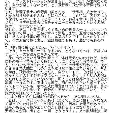
が、「フラストレーションが溜まると、楽しい設計が出来なくな
る。自分が楽しくないとね」と、飛行機に飛び乗る習慣は続いて
います。
また、管理栄養士の森野眞由美さんも、「仕事柄、旅は食べるこ
とから切り離せませんね」とにっこり。 「近頃は、アジアはも
う旅行じゃない。ちょっと帰ってくる、お昼を食べに行くという
ノリ。 世界中に散らばるチャイニーズを食べ歩くというのが、
旅のテーマになりました。
それに、旅は、仕事を楽しくするための投資の一つ。おいしいも
のを食べて帰ると、五感がすべて満足します。五感で確かめる旅
は、そのまま仕事の糧ですし、元気のもとです。しっかり働い
て、そのお金で旅に出る。旅は勉強でもあり、遊びでもあるの
ね」。
□ 飛行機に乗ったとたん、スイッチオン！
「そう、自分自身モードになるのね」とうなづくのは、店舗プロ
デューサーの安達みゆきさんです。
「旅に出たいという気分の時って、体は元気なのだけれど、自分
自身のモードで考えたり感じたりしにくくなった時ですね。で
も、いつでも行けるわけじゃない。一つの仕事が終わって、次が
始まるまでの間に、心の元気を取り戻す旅に出ていました。そん
な時は、飛行機に乗ったとたん、自分モードに。心は軽くなり、
誰かと話すのもポジティブになっちゃう。チケットと初めの宿泊
先だけしか決まっていないのに、願うことは全部叶うという旅が
出来ちゃうんです。友達も出来て、前から行きたいと願っていた
レストランとかも、芋づる式に用意されていくという具合。鼻が
きいて、カンも働いて、自分の世界がぐんぐん開けていく」と、
旅の力を話してくださいました。
□ また帰ってくる場所と仕事があるから、旅は楽しいのね。
「昔は、チーズとワインがあればよくて、どこに住もうかななん
て思っていたけれど、この頃やっぱり、日本に居場所があって、
仕事があるから旅が楽しいのだと感じるようになりました」と、
安達さんが口に出すと、一同「そうそう！」。旅の醍醐味は、帰