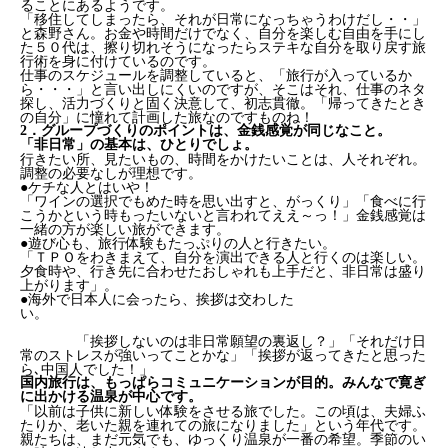
ることにあるようです。
「移住してしまったら、それが日常になっちゃうわけだし・・」
と森野さん。お金や時間だけでなく、自分を楽しむ自由を手にし
た５０代は、擦り切れそうになったらステキな自分を取り戻す旅
行術を身に付けているのです。
仕事のスケジュールを調整していると、「旅行が入っているか
ら・・・」と言い出しにくいのですが、そこはそれ、仕事のネタ
探し、活力づくりと固く決意して、初志貫徹。「帰ってきたとき
の自分」に憧れて計画した旅なのですものね！
2．グループづくりのポイントは、金銭感覚が同じなこと。
「非日常」の基本は、ひとりでしょ。
行きたい所、見たいもの、時間をかけたいことは、人それぞれ。
調整の必要なしが理想です。
●ケチな人とはいや！
「ワインの選択でもめた時を思い出すと、がっくり」「食べに行
こうかという時もったいないと言われてええ～っ！」金銭感覚は
一緒の方が楽しい旅ができます。
●遊び心も、旅行体験もたっぷりの人と行きたい。
「ＴＰＯをわきまえて、自分を演出できる人と行くのは楽しい。
夕食時や、行き先に合わせたおしゃれも上手だと、非日常は盛り
上がります」。
●海外で日本人に会ったら、挨拶は交わした
い。
「挨拶しないのは非日常願望の裏返し？」「それだけ日
常のストレスが強いってことかな」「挨拶が返ってきたと思った
ら､中国人でした！」
国内旅行は、もっぱらコミュニケーションが目的。みんなで寛ぎ
に出かける温泉が中心です。
「以前は子供に新しい体験をさせる旅でした。この頃は、夫婦ふ
たりか、老いた親を連れての旅になりました」という年代です。
親たちは、まだ元気でも、ゆっくり温泉が一番の希望。季節のい