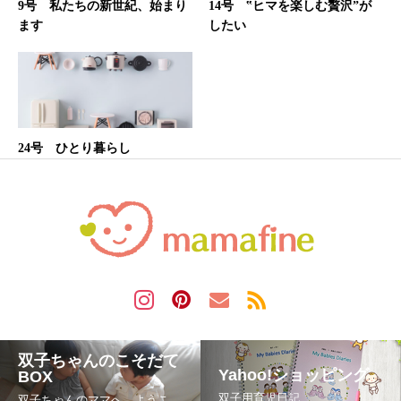
9号 私たちの新世紀、始まり
14号 ‟ヒマを楽しむ贅沢”が
ます
したい
24号 ひとり暮らし
双子ちゃんのこそだて
Yahoo!ショッピング
BOX
双子用育児日記
双子ちゃんのママへ、ようこ